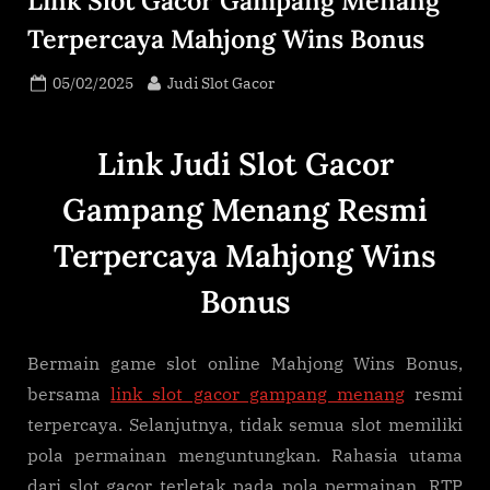
Link Slot Gacor Gampang Menang
Terpercaya Mahjong Wins Bonus
Posted
By
05/02/2025
Judi Slot Gacor
on
Link Judi Slot Gacor
Gampang Menang Resmi
Terpercaya Mahjong Wins
Bonus
Bermain game slot online Mahjong Wins Bonus,
bersama
link slot gacor gampang menang
resmi
terpercaya. Selanjutnya, tidak semua slot memiliki
pola permainan menguntungkan. Rahasia utama
dari slot gacor terletak pada pola permainan, RTP