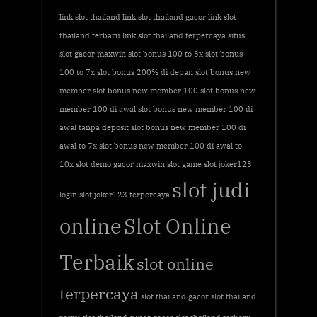
link slot thailand
link slot thailand gacor
link slot
thailand terbaru
link slot thailand terpercaya
situs
slot gacor maxwin
slot bonus 100 to 3x
slot bonus
100 to 7x
slot bonus 200% di depan
slot bonus new
member
slot bonus new member 100
slot bonus new
member 100 di awal
slot bonus new member 100 di
awal tanpa deposit
slot bonus new member 100 di
awal to 7x
slot bonus new member 100 di awal to
10x
slot demo gacor maxwin
slot game
slot joker123
slot judi
login
slot joker123 terpercaya
online
Slot Online
Terbaik
slot online
terpercaya
slot thailand gacor
slot thailand