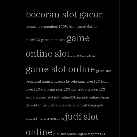
bocoran slot gacor
bonus new member 100% (slot game)
daftar
game
joker123
game demo slot
online slot
game slot demo
game slot online
game slot
penghasil uang langsung ke rekening
joker123 login
joker123 slot login
joker123 slot terbaru
joker123
terbaru
joker slot
judi online24jam
judi online24jam
deposit pulsa
judi online24jam deposit uang
judi
judi slot
online24jam terpercaya
online
judi slot online24jam terpercaya