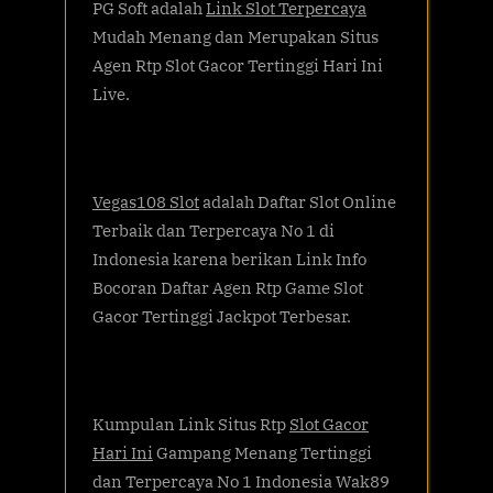
PG Soft adalah
Link Slot Terpercaya
Mudah Menang dan Merupakan Situs
Agen Rtp Slot Gacor Tertinggi Hari Ini
Live.
Vegas108 Slot
adalah Daftar Slot Online
Terbaik dan Terpercaya No 1 di
Indonesia karena berikan Link Info
Bocoran Daftar Agen Rtp Game Slot
Gacor Tertinggi Jackpot Terbesar.
Kumpulan Link Situs Rtp
Slot Gacor
Hari Ini
Gampang Menang Tertinggi
dan Terpercaya No 1 Indonesia Wak89